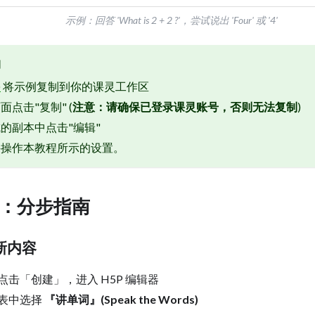
示例：回答 'What is 2 + 2 ?'，尝试说出 'Four' 或 '4'
例
➜
将示例复制到你的课灵工作区
点击"复制" (
注意：请确保已登录课灵账号，否则无法复制
)
的副本中点击"编辑"
并操作本教程所示的设置。
：分步指南
新内容
击「创建」，进入 H5P 编辑器
表中选择
『讲单词』(Speak the Words)