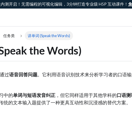
课灵内测开启！无需编程的可视化编辑，3分钟打造专业级 H5P 互动课件！
任务类
讲单词 (Speak the Words)
peak the Words)
通过
语音回答问题
。它利用语音识别技术来分析学习者的口语输
习中的
单词与短语发音纠正
，但它同样适用于其他学科的
口语测
传统的文本输入题提供了一种更具互动性和沉浸感的替代方案。