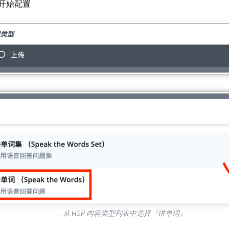
开始配置
从 H5P 内容类型列表中选择『讲单词』