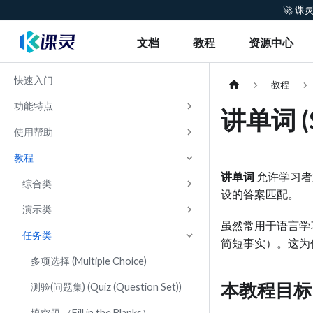
🚀 
文档
教程
资源中心
快速入门
教程
功能特点
讲单词 (S
使用帮助
教程
讲单词
允许学习者
综合类
设的答案匹配。
演示类
虽然常用于语言学
任务类
简短事实）。这为
多项选择 (Multiple Choice)
本教程目标
测验(问题集) (Quiz (Question Set))
填空题 （Fill in the Blanks）