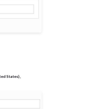
。
d States)
。