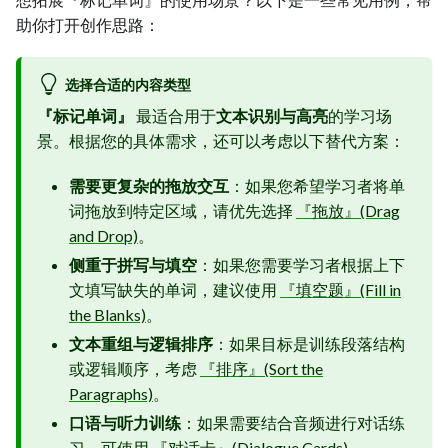
助你打开创作思路：
选择合适的内容类型
『标记单词』
最适合用于
文本识别与高亮
的学习场
景。根据您的具体需求，还可以考虑以下替代方案：
需要更复杂的拖放交互
：如果您希望学习者将单
词拖放到特定区域，请优先选择
『拖放』(Drag
and Drop)
。
侧重于拼写与填空
：如果您需要学习者根据上下
文填写缺失的单词，建议使用
『填空题』(Fill in
the Blanks)
。
文本重组与逻辑排序
：如果目标是训练段落结构
或逻辑顺序，考虑
『排序』(Sort the
Paragraphs)
。
口语与听力训练
：如果需要结合音频进行对话练
习，可使用
『对话卡』(Dialogue Cards)
。