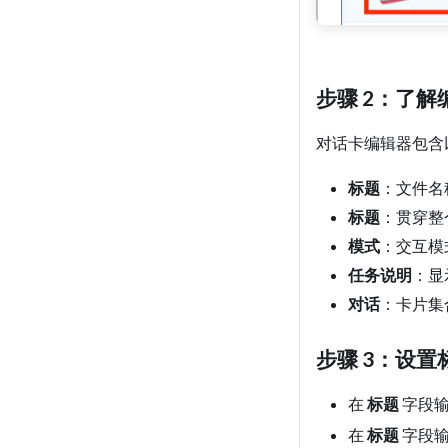
步骤 2：了解
对话卡编辑器包含
标题
：文件名
标题
：贯穿整
模式
：交互模
任务说明
：显
对话
：卡片集
步骤 3：设
在
标题
字段
在
标题
字段