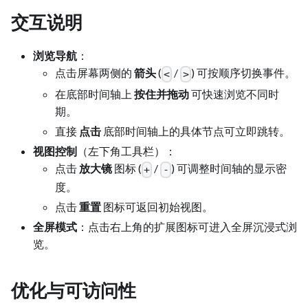
交互说明
浏览导航
：
点击屏幕两侧的
箭头
(
/
) 可按顺序切换事件。
<
>
在底部时间轴上
按住并拖动
可快速浏览不同时
期。
直接
点击
底部时间轴上的具体节点可立即跳转。
视图控制
（左下角工具栏）：
点击
放大镜
图标 (
/
) 可调整时间轴的显示密
+
-
度。
点击
重置
图标可返回初始视图。
全屏模式
：点击右上角的扩展图标可进入全屏沉浸式浏
览。
优化与可访问性